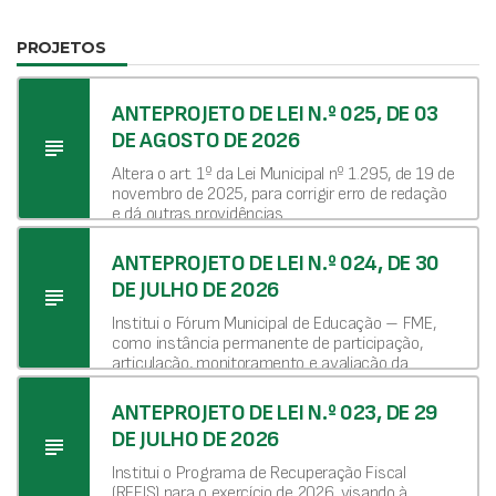
PROJETOS
ANTEPROJETO DE LEI N.º 025, DE 03
DE AGOSTO DE 2026
subject
Altera o art. 1º da Lei Municipal nº 1.295, de 19 de
novembro de 2025, para corrigir erro de redação
e dá outras providências.
ANTEPROJETO DE LEI N.º 024, DE 30
DE JULHO DE 2026
subject
Institui o Fórum Municipal de Educação – FME,
como instância permanente de participação,
articulação, monitoramento e avaliação da
política educacional do Município de Ibaiti, e dá
outras providências.
ANTEPROJETO DE LEI N.º 023, DE 29
DE JULHO DE 2026
subject
Institui o Programa de Recuperação Fiscal
(REFIS) para o exercício de 2026, visando à