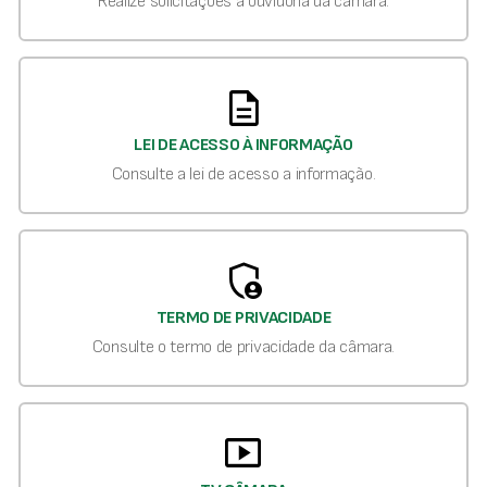
Realize solicitações a ouvidoria da câmara.
description
LEI DE ACESSO À INFORMAÇÃO
Consulte a lei de acesso a informação.
admin_panel_settings
TERMO DE PRIVACIDADE
Consulte o termo de privacidade da câmara.
smart_display