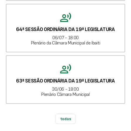
record_voice_over
64ª SESSÃO ORDINÁRIA DA 19ª LEGISLATURA
06/07 - 18:00
Plenário da Câmara Municipal de Ibaiti
record_voice_over
63ª SESSÃO ORDINÁRIA DA 19ª LEGISLATURA
30/06 - 18:00
Plenário Câmara Municipal
todas