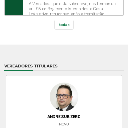
materiais para a prática de Pilates destinados às
A Vereadora que esta subscreve, nos termos do
atividades da terceira idade desenvolvidas no
art. 95 do Regimento Interno desta Casa
Projeto Campinhos.
Legislativa, requer que, após a tramitação
regimental, seja encaminhada ao Excelentíssimo
Senhor Prefeito Municipal a presente indicação,
todas
para que determine ao departamento
competente a aquisição de materiais esportivos
para atender às atividades desenvolvidas no
Projeto Campinhos.
VEREADORES TITULARES
ANDRE SUB ZERO
NOVO