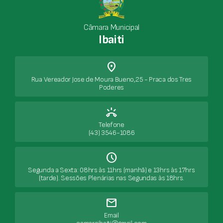
Relação de Cessão de Bens
163 documentos
Câmara Municipal
Demonstrativo da Execução de Despesas
Ibaiti
134 documentos
Movimentação de Fundos
place
101 documentos
Rua Vereador Jose de Moura Bueno,25 - Praca dos Tres
Poderes
Diárias Mensais
154 documentos
ring_volume
Balanço Orçamentário
68 documentos
Telefone
(43) 3546-1086
Plano Plurianual - PPA
2 documentos
Schedule
Extrato de Conta Unica
Segunda a Sexta: 08hrs às 11hrs (manhã) e 13hrs às 17hrs
163 documentos
(tarde). Sessões Plenárias nas Segundas às 18hrs.
Transferências Financeiras
mail
14 documentos
Email
Fixação e Alterações Subsídio dos Vereadores