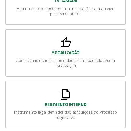
TV CÂMARA
Acompanhe as sessões plenárias da Câmara ao vivo
pelo canal oficial.
thumb_up
FISCALIZAÇÃO
Acompanhe os relatórios e documentação relativos à
fiscalização.
file_copy
REGIMENTO INTERNO
Instrumento legal definidor das atribuições do Processo
Legislativo.