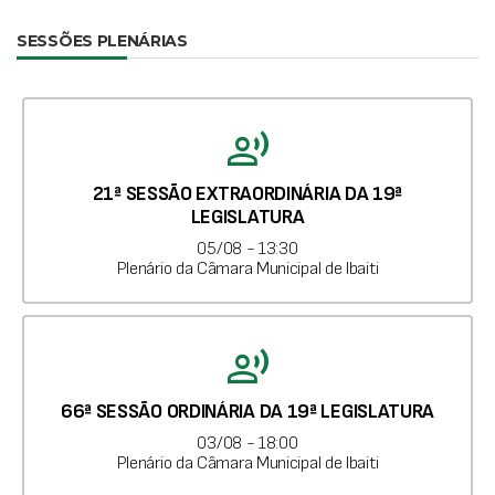
SESSÕES PLENÁRIAS
record_voice_over
21ª SESSÃO EXTRAORDINÁRIA DA 19ª
LEGISLATURA
05/08 - 13:30
Plenário da Câmara Municipal de Ibaiti
record_voice_over
66ª SESSÃO ORDINÁRIA DA 19ª LEGISLATURA
03/08 - 18:00
Plenário da Câmara Municipal de Ibaiti