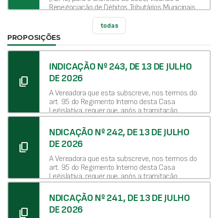
Renegociação de Débitos Tributários Municipais
e Não Tributários de Pessoas Físicas e Jurídicas
Inadimplentes – Desenrola Ibaiti, estabelecendo
todas
critérios, prazos, descontos e mecanismos
PROPOSIÇÕES
administrativos, reconhecimento da prescrição
de créditos fazendários e dá outras providências.
INDICAÇÃO Nº 243, DE 13 DE JULHO
DE 2026
content_copy
A Vereadora que esta subscreve, nos termos do
art. 95 do Regimento Interno desta Casa
Legislativa, requer que, após a tramitação
regimental, seja encaminhada ao Excelentíssimo
Senhor Prefeito como indicação a tomada de
NDICAÇÃO Nº 242, DE 13 DE JULHO
providências, por meio da Secretaria Municipal de
DE 2026
content_copy
Saúde e do departamento competente, para que
seja realizada a aquisição de um aparelho de
A Vereadora que esta subscreve, nos termos do
hemogasometria para o laboratório da Fundação
art. 95 do Regimento Interno desta Casa
Hospitalar de Saúde Municipal de Ibaiti – FHSMI.
Legislativa, requer que, após a tramitação
regimental, seja encaminhada ao Excelentíssimo
Senhor Prefeito Municipal a presente indicação,
NDICAÇÃO Nº 241, DE 13 DE JULHO
para que determine ao departamento
DE 2026
content_copy
competente a aquisição de equipamentos e